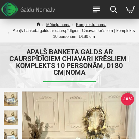
Mēbeļu noma
Komplektu noma
Apaļš banketa galds ar caurspīdīgiem Chiavari krēsliem | komplekts
10 personām, D180 cm
APAĻŠ BANKETA GALDS AR
CAURSPĪDĪGIEM CHIAVARI KRĒSLIEM |
KOMPLEKTS 10 PERSONĀM, D180
CM|NOMA
-10 %