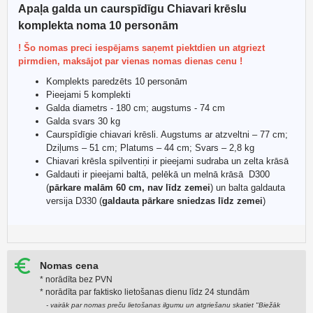
Apaļa galda un caurspīdīgu Chiavari krēslu
komplekta noma 10 personām
! Šo nomas preci iespējams saņemt piektdien un atgriezt
pirmdien, maksājot par vienas nomas dienas cenu !
Komplekts paredzēts 10 personām
Pieejami 5 komplekti
Galda diametrs - 180 cm; augstums - 74 cm
Galda svars 30 kg
Caurspīdīgie chiavari krēsli. Augstums ar atzveltni – 77 cm;
Dziļums – 51 cm; Platums – 44 cm; Svars – 2,8 kg
Chiavari krēsla spilventiņi ir pieejami sudraba un zelta krāsā
Galdauti ir pieejami baltā, pelēkā un melnā krāsā D300
(
pārkare malām 60 cm, nav līdz zemei
) un balta galdauta
versija D330 (
galdauta pārkare sniedzas līdz zemei
)
Nomas cena
* norādīta bez PVN
* norādīta par faktiskо lietošanas dienu līdz 24 stundām
- vairāk par nomas preču lietošanas ilgumu un atgriešanu skatiet "Biežāk