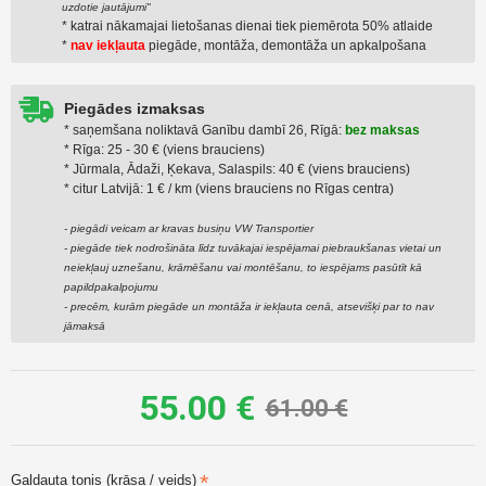
uzdotie jautājumi"
* katrai nākamajai lietošanas dienai tiek piemērota 50% atlaide
*
nav iekļauta
piegāde, montāža, demontāža un apkalpošana
Piegādes izmaksas
* saņemšana noliktavā Ganību dambī 26, Rīgā:
bez maksas
* Rīga: 25 - 30 € (viens brauciens)
* Jūrmala, Ādaži, Ķekava, Salaspils: 40 € (viens brauciens)
* citur Latvijā: 1 € / km (viens brauciens no Rīgas centra)
- piegādi veicam ar kravas busiņu VW Transportier
- piegāde tiek nodrošināta līdz tuvākajai iespējamai piebraukšanas vietai un
neiekļauj uznešanu, krāmēšanu vai montēšanu, to iespējams pasūtīt kā
papildpakalpojumu
- precēm, kurām piegāde un montāža ir iekļauta cenā, atsevišķi par to nav
jāmaksā
55.00 €
61.00 €
Galdauta tonis (krāsa / veids)