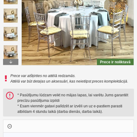
Prece ir noliktavā
Prece var atšķirties no attēlā redzamās.
Attēlā var būt detaļas un aksesuāri, kas neietilpst preces komplektācijā.
* Pasūtījumu lūdzam veikt no mājas lapas, lai varētu Jums garantēt
precīzu pasūtījuma izpildi
* Esam vienmēr gatavi palīdzēt ar izvēli un uz e-pastiem parasti
atbildam 4 stundu laikā (darba dienās, darba laikā).