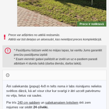
Prece ir noliktavā
Prece var atšķirties no attēlā redzamās.
Attēlā var būt detaļas un aksesuāri, kas neietilpst preces komplektācijā.
* Pasūtījumu lūdzam veikt no mājas lapas, lai varētu Jums garantēt
precīzu pasūtījuma izpildi
* Esam vienmēr gatavi palīdzēt ar izvēli un uz e-pastiem parasti
atbildam 4 stundu laikā (darba dienās, darba laikā).
Ātri saliekamās (popup) 4x8 m telts noma ir labs risinājums nelielos
svētkos dārzā, kā arī visur citur kur svarīgi ir ātri uzcelt patvērumu
no vēja, lietus vai saules.
Pie trīs
240 cm galdiem
un
saliekamajiem krēsliem
ērti zem
nojumes var sēdēt
24 cilvēki.