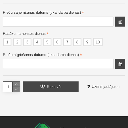
Preču saņemšanas datums (tikai darba dienas)
Pasākuma norises dienas
1
2
3
4
5
6
7
8
9
10
Preču atgriešanas datums (tikai darba dienas)
Rezervēt
Uzdod jautājumu