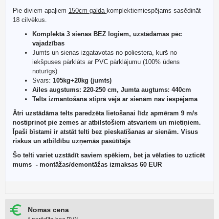
Pie diviem apaļiem
150cm galda
komplektiemiespējams sasēdināt
18 cilvēkus.
Komplektā 3 sienas BEZ logiem, uzstādāmas pēc
vajadzības
Jumts un sienas izgatavotas no poliestera, kurš no
iekšpuses pārklāts ar PVC pārklājumu (100% ūdens
noturīgs)
Svars:
105kg+20kg (jumts)
Ailes augstums: 220-250 cm, Jumta augtums: 440cm
Telts izmantošana stiprā vējā ar sienām nav iespējama
Ātri uzstādāma telts paredzēta lietošanai līdz apmēram 9 m/s
nostiprinot pie zemes ar atbilstošiem atsvariem un mietiņiem.
Īpaši bīstami ir atstāt telti bez pieskatīšanas ar sienām. Visus
riskus un atbildību uzņemās pasūtītājs
Šo telti variet uzstādīt saviem spēkiem, bet ja vēlaties to uzticēt
mums - montāžas/demontāžas izmaksas 60 EUR
Nomas cena