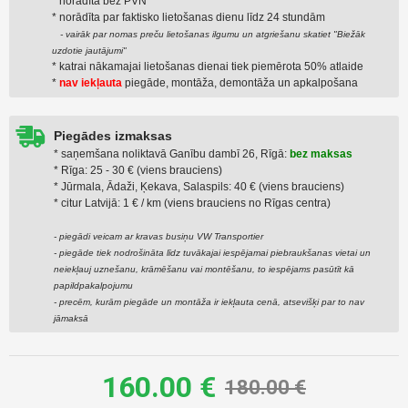
* norādīta bez PVN
* norādīta par faktiskо lietošanas dienu līdz 24 stundām
- vairāk par nomas preču lietošanas ilgumu un atgriešanu skatiet "Biežāk
uzdotie jautājumi"
* katrai nākamajai lietošanas dienai tiek piemērota 50% atlaide
*
nav iekļauta
piegāde, montāža, demontāža un apkalpošana
Piegādes izmaksas
* saņemšana noliktavā Ganību dambī 26, Rīgā:
bez maksas
* Rīga: 25 - 30 € (viens brauciens)
* Jūrmala, Ādaži, Ķekava, Salaspils: 40 € (viens brauciens)
* citur Latvijā: 1 € / km (viens brauciens no Rīgas centra)
- piegādi veicam ar kravas busiņu VW Transportier
- piegāde tiek nodrošināta līdz tuvākajai iespējamai piebraukšanas vietai un
neiekļauj uznešanu, krāmēšanu vai montēšanu, to iespējams pasūtīt kā
papildpakalpojumu
- precēm, kurām piegāde un montāža ir iekļauta cenā, atsevišķi par to nav
jāmaksā
160.00 €
180.00 €