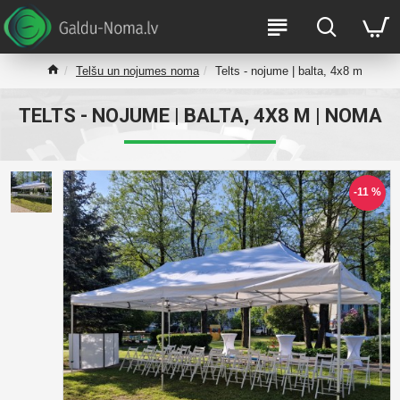
Telšu un nojumes noma
Telts - nojume | balta, 4x8 m
TELTS - NOJUME | BALTA, 4X8 M | NOMA
-11 %