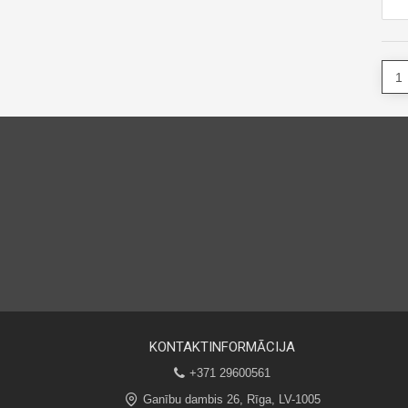
KONTAKTINFORMĀCIJA
+371 29600561
Ganību dambis 26, Rīga, LV-1005