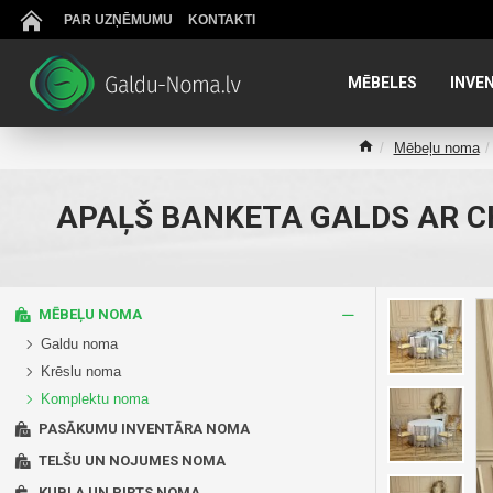
PAR UZŅĒMUMU
KONTAKTI
MĒBELES
INVE
Mēbeļu noma
APAĻŠ BANKETA GALDS AR CH
MĒBEĻU NOMA
Galdu noma
Krēslu noma
Komplektu noma
PASĀKUMU INVENTĀRA NOMA
TELŠU UN NOJUMES NOMA
KUBLA UN PIRTS NOMA