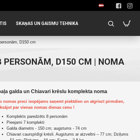
TIS
SKAŅAS UN GAISMU TEHNIKA
8 personām, D150 cm
8 PERSONĀM, D150 CM | NOMA
aļa galda un Chiavari krēslu komplekta noma
Šo nomas preci iespējams saņemt piektdien un atgriezt pirmdien,
ksājot par vienas nomas dienas cenu !
Komplekts paredzēts 8 personām
Pieejami 7 komplekti
Galda diametrs - 150 cm; augstums - 74 cm
Chiavari caurspīdīgi krēsli. Augstums ar atzveltni – 77 cm; Dziļums