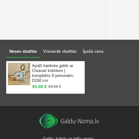
Nesen skatītās
Visvairāk skatītās
Īpašā cena
Apaļš banketa galds ar
Chiavari krēsliem |
komplekts 8 personām,
D150 cm
45.00 €
50.00 €
Galdu, krēslu un telšu noma.