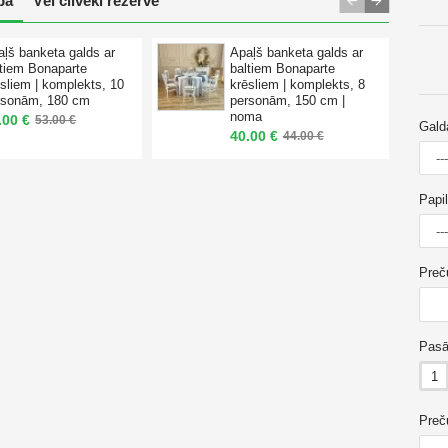
pā
Vēl cilvēki rezervē
aļš banketa galds ar
Apaļš banketa galds ar
ltiem Bonaparte
baltiem Bonaparte
sliem | komplekts, 10
krēsliem | komplekts, 8
rsonām, 180 cm
personām, 150 cm |
noma
.00 €
53.00 €
Galda
40.00 €
44.00 €
Papi
Preč
Pasā
1
Preč