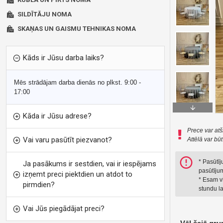
SILDĪTĀJU NOMA
SKAŅAS UN GAISMU TEHNIKAS NOMA
Kāds ir Jūsu darba laiks?
Mēs strādājam darba dienās no plkst. 9:00 -
17:00
Kāda ir Jūsu adrese?
Prece var atš
Vai varu pasūtīt piezvanot?
Attēlā var bū
* Pasūtī
Ja pasākums ir sestdien, vai ir iespējams
pasūtījum
izņemt preci piektdien un atdot to
* Esam vi
pirmdien?
stundu la
Vai Jūs piegādājat preci?