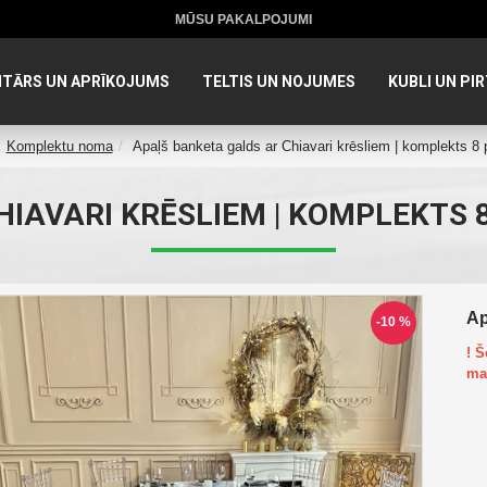
MŪSU PAKALPOJUMI
NTĀRS UN APRĪKOJUMS
TELTIS UN NOJUMES
KUBLI UN PIR
Komplektu noma
Apaļš banketa galds ar Chiavari krēsliem | komplekts 
IAVARI KRĒSLIEM | KOMPLEKTS 
Ap
-10 %
! 
ma