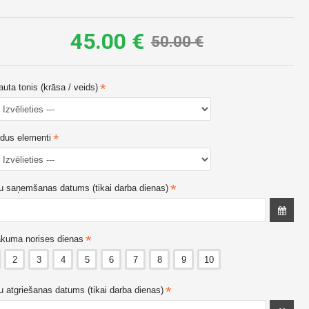
45.00 €
Apaļš banketa galds ar
Apaļš banketa galds ar
50.00 €
baltiem krēsliem |
caurspīdīgiem Chiavari
komplekts, 9 personām,
krēsliem | komplekts 10
150 cm
personām, D180 cm
35.10 €
55.00 €
39.00 €
61.00 €
uta tonis (krāsa / veids)
ldus elementi
u saņemšanas datums (tikai darba dienas)
kuma norises dienas
2
3
4
5
6
7
8
9
10
u atgriešanas datums (tikai darba dienas)