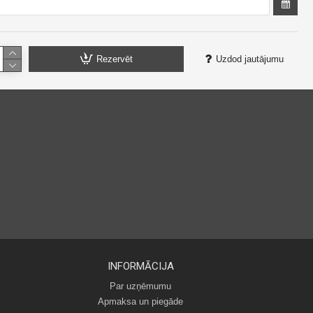
Rezervēt
Uzdod jautājumu
INFORMĀCIJA
Par uzņēmumu
Apmaksa un piegāde