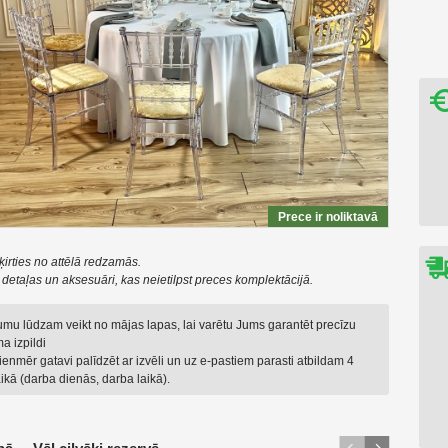
Prece ir noliktavā
ķirties no attēlā redzamās.
t detaļas un aksesuāri, kas neietilpst preces komplektācijā.
jumu lūdzam veikt no mājas lapas, lai varētu Jums garantēt precīzu
a izpildi
enmēr gatavi palīdzēt ar izvēli un uz e-pastiem parasti atbildam 4
ikā (darba dienās, darba laikā).