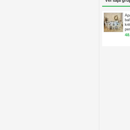
Vēl šajā gru
Ap
ba
krē
pe
48