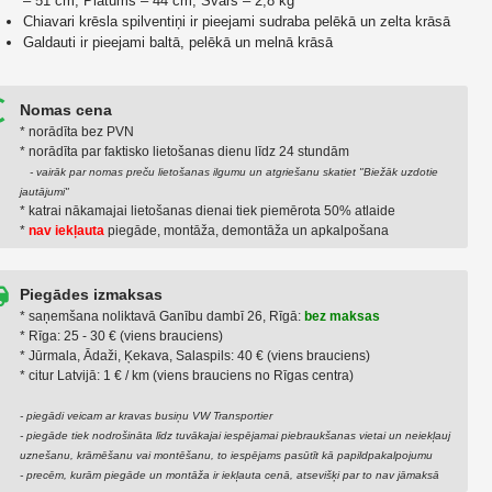
– 51 cm; Platums – 44 cm; Svars – 2,8 kg
Chiavari krēsla spilventiņi ir pieejami sudraba pelēkā un zelta krāsā
Galdauti ir pieejami baltā, pelēkā un melnā krāsā
Nomas cena
* norādīta bez PVN
* norādīta par faktiskо lietošanas dienu līdz 24 stundām
- vairāk par nomas preču lietošanas ilgumu un atgriešanu skatiet "Biežāk uzdotie
jautājumi"
* katrai nākamajai lietošanas dienai tiek piemērota 50% atlaide
*
nav iekļauta
piegāde, montāža, demontāža un apkalpošana
Piegādes izmaksas
* saņemšana noliktavā Ganību dambī 26, Rīgā:
bez maksas
* Rīga: 25 - 30 € (viens brauciens)
* Jūrmala, Ādaži, Ķekava, Salaspils: 40 € (viens brauciens)
* citur Latvijā: 1 € / km (viens brauciens no Rīgas centra)
- piegādi veicam ar kravas busiņu VW Transportier
- piegāde tiek nodrošināta līdz tuvākajai iespējamai piebraukšanas vietai un neiekļauj
uznešanu, krāmēšanu vai montēšanu, to iespējams pasūtīt kā papildpakalpojumu
- precēm, kurām piegāde un montāža ir iekļauta cenā, atsevišķi par to nav jāmaksā