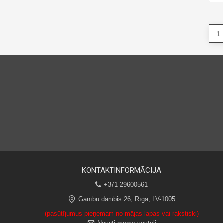
KONTAKTINFORMĀCIJA
+371 29600561
Ganību dambis 26, Rīga, LV-1005
(pasūtījumus pieņemam no mājas lapas vai rakstiski)
Nosūti mums vēstuli