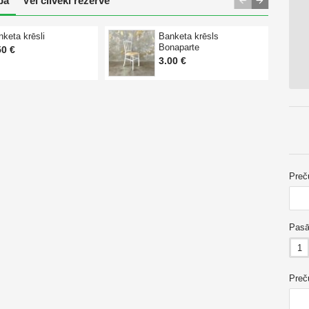
pā
Vēl cilvēki rezervē
nketa krēsli
Banketa krēsls
Bonaparte
50 €
3.00 €
Preč
Pasā
1
Preč