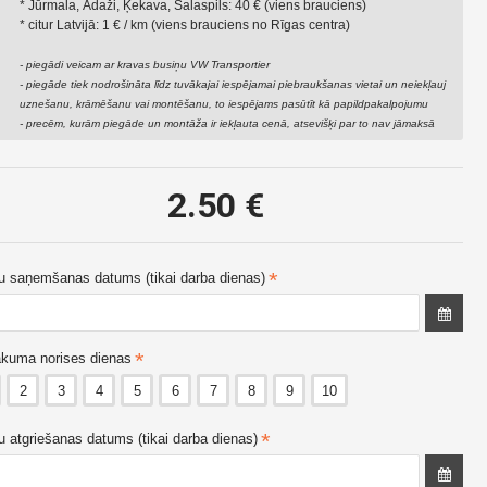
* Jūrmala, Ādaži, Ķekava, Salaspils: 40 € (viens brauciens)
* citur Latvijā: 1 € / km (viens brauciens no Rīgas centra)
Bāra krēsls
Caurspīdīgs Chiavari
- piegādi veicam ar kravas busiņu VW Transportier
krēsls
10.00 €
- piegāde tiek nodrošināta līdz tuvākajai iespējamai piebraukšanas vietai un neiekļauj
3.80 €
uznešanu, krāmēšanu vai montēšanu, to iespējams pasūtīt kā papildpakalpojumu
- precēm, kurām piegāde un montāža ir iekļauta cenā, atsevišķi par to nav jāmaksā
2.50 €
u saņemšanas datums (tikai darba dienas)
kuma norises dienas
2
3
4
5
6
7
8
9
10
u atgriešanas datums (tikai darba dienas)