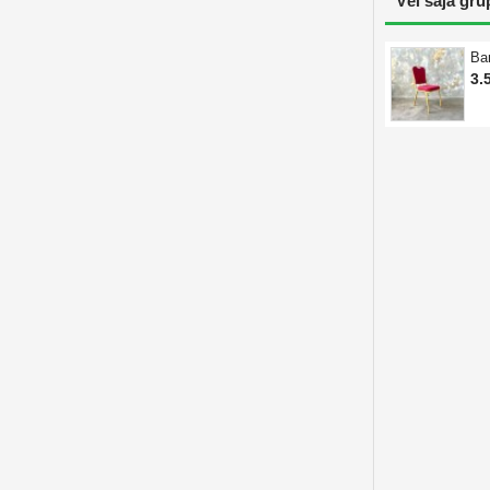
Vēl šajā gru
Ba
3.