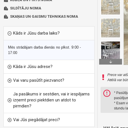
SILDĪTĀJU NOMA
SKAŅAS UN GAISMU TEHNIKAS NOMA
Kāds ir Jūsu darba laiks?
Mēs strādājam darba dienās no plkst. 9:00 -
17:00
Kāda ir Jūsu adrese?
Prece var atš
Vai varu pasūtīt piezvanot?
Attēlā var bū
* Pasūtī
Ja pasākums ir sestdien, vai ir iespējams
pasūtījum
izņemt preci piektdien un atdot to
* Esam vi
pirmdien?
stundu la
Vai Jūs piegādājat preci?