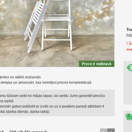
Tr
līd
! 
ma
Prece ir noliktavā
ķirties no attēlā redzamās.
t detaļas un aksesuāri, kas neietilpst preces komplektācijā.
jumu lūdzam veikt no mājas lapas, lai varētu Jums garantēt precīzu
a izpildi
enmēr gatavi palīdzēt ar izvēli un uz e-pastiem parasti atbildam 4
ikā (darba dienās, darba laikā).