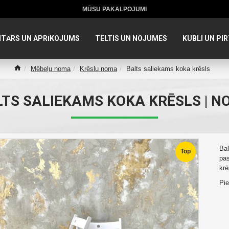
MŪSU PAKALPOJUMI
NTĀRS UN APRĪKOJUMS
TELTIS UN NOJUMES
KUBLI UN PIR
Mēbeļu noma
Krēslu noma
Balts saliekams koka krēsls
TS SALIEKAMS KOKA KRĒSLS | 
Bal
Top
pas
krē
Pi