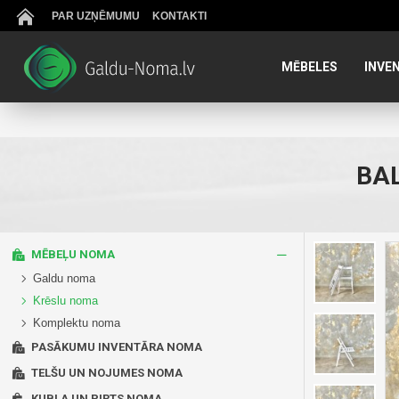
PAR UZŅĒMUMU
KONTAKTI
MĒBELES
INVE
BAL
MĒBEĻU NOMA
Galdu noma
Krēslu noma
Komplektu noma
PASĀKUMU INVENTĀRA NOMA
TELŠU UN NOJUMES NOMA
KUBLA UN PIRTS NOMA