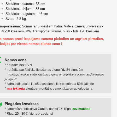
Sēdvietas platums: 38 cm
Sēdvietas dziļums: 33 cm
Sēdvietas augstums: 46 cm
Svars: 2,8 kg
ansportēšana:
Somas ar 5 krēsliem katrā. Vidēja izmēra universāls -
z 40-50 krēsliem. VW Transportier kravas buss - līdz 120 krēsliem
Šo nomas preci iespējams saņemt piektdien un atgriezt pirmdien,
ksājot par vienas nomas dienas cenu !
Nomas cena
* norādīta bez PVN
* norādīta par faktiskо lietošanas dienu līdz 24 stundām
- vairāk par nomas preču lietošanas ilgumu un atgriešanu skatiet "Biežāk uzdotie
jautājumi"
* katrai nākamajai lietošanas dienai tiek piemērota 50% atlaide
*
nav iekļauta
piegāde, montāža, demontāža un apkalpošana
Piegādes izmaksas
* saņemšana noliktavā Ganību dambī 26, Rīgā:
bez maksas
* Rīga: 25 - 30 € (viens brauciens)