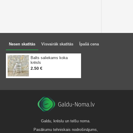
Nesen skatītās
Visvairāk skatītās
Īpašā cena
Balts saliekams koka
krēsls
2.50 €
Galdu, krēslu un telšu noma.
Pasākumu tehniskais nodrošinājums,