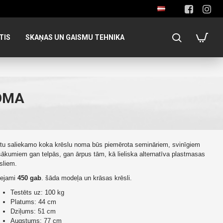
TIS
SKAŅAS UN GAISMU TEHNIKA
NOMA
tu saliekamo koka krēslu noma būs piemērota semināriem, svinīgiem
ākumiem gan telpās, gan ārpus tām, kā lieliska alternatīva plastmasas
sliem.
eejami
450 gab
. šāda modeļa un krāsas krēsli.
Testēts uz: 100 kg
Platums: 44 cm
Dziļums: 51 cm
Augstums: 77 cm