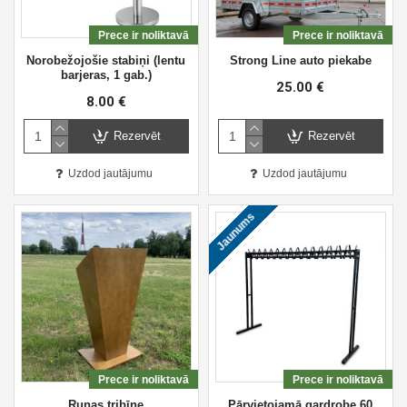
Prece ir noliktavā
Prece ir noliktavā
Norobežojošie stabiņi (lentu
Strong Line auto piekabe
barjeras, 1 gab.)
25.00 €
8.00 €
Rezervēt
Rezervēt
Uzdod jautājumu
Uzdod jautājumu
Jaunums
Prece ir noliktavā
Prece ir noliktavā
Runas tribīne
Pārvietojamā gardrobe 60