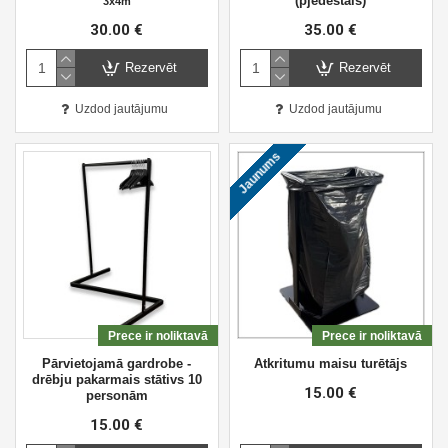
(pjedestāls)
3x4m
30.00 €
35.00 €
Rezervēt
Rezervēt
Uzdod jautājumu
Uzdod jautājumu
Jaunums
Prece ir noliktavā
Prece ir noliktavā
Pārvietojamā gardrobe -
Atkritumu maisu turētājs
drēbju pakarmais stātivs 10
15.00 €
personām
15.00 €