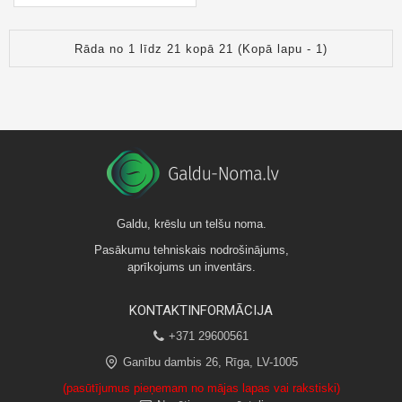
Rāda no 1 līdz 21 kopā 21 (Kopā lapu - 1)
Galdu, krēslu un telšu noma.
Pasākumu tehniskais nodrošinājums,
aprīkojums un inventārs.
KONTAKTINFORMĀCIJA
+371 29600561
Ganību dambis 26, Rīga, LV-1005
(pasūtījumus pieņemam no mājas lapas vai rakstiski)