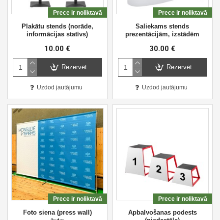
Prece ir noliktavā
Prece ir noliktavā
Plakātu stends (norāde,
Saliekams stends
informācijas statīvs)
prezentācijām, izstādēm
10.00 €
30.00 €
Rezervēt
Rezervēt
Uzdod jautājumu
Uzdod jautājumu
Prece ir noliktavā
Prece ir noliktavā
Foto siena (press wall)
Apbalvošanas podests