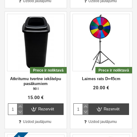
Uzdod jautājumu
Uzdod jautājumu
Prece ir noliktavā
Prece ir noliktavā
Atkritumu tvertne iekštelpu
Laimes rats D=45cm
pasākumiem
20.00 €
90 l
15.00 €
Rezervēt
Rezervēt
Uzdod jautājumu
Uzdod jautājumu