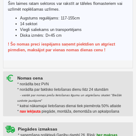
Šim laimes ratam sektoros var rakstīt ar tāfeles flomasteriem vai
uzlīmēt noplēšamas uzlīmes.
Augstums regulējams: 117-155cm
14 sektori
Viegli saliekams un transportējams
Diska izmērs: D=45 cm
! Šo nomas preci iespējams saņemt piektdien un atgriezt
pirmdien, maksājot par vienas nomas dienas cenu !
Nomas cena
* norādīta bez PVN
* norādīta par faktiskо lietošanas dienu līdz 24 stundām
- vairāk par nomas preču lietošanas ilgumu un atgriešanu skatiet "Biežāk
uzdotie jautājumi"
* katrai nākamajai lietošanas dienai tiek piemērota 50% atlaide
*
nav iekļauta
piegāde, montāža, demontāža un apkalpošana
Piegādes izmaksas
* saņemšana noliktavā Ganību dambī 26, Rīgā:
bez maksas