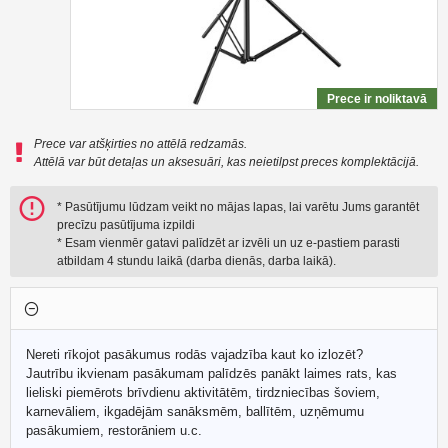
Prece ir noliktavā
Prece var atšķirties no attēlā redzamās.
Attēlā var būt detaļas un aksesuāri, kas neietilpst preces komplektācijā.
* Pasūtījumu lūdzam veikt no mājas lapas, lai varētu Jums garantēt
precīzu pasūtījuma izpildi
* Esam vienmēr gatavi palīdzēt ar izvēli un uz e-pastiem parasti
atbildam 4 stundu laikā (darba dienās, darba laikā).
Nereti rīkojot pasākumus rodās vajadzība kaut ko izlozēt?
Jautrību ikvienam pasākumam palīdzēs panākt laimes rats, kas
lieliski piemērots brīvdienu aktivitātēm, tirdzniecības šoviem,
karnevāliem, ikgadējām sanāksmēm, ballītēm, uzņēmumu
pasākumiem, restorāniem u.c.