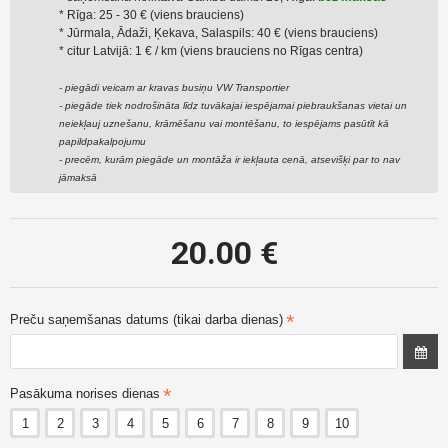
* Rīga: 25 - 30 € (viens brauciens)
* Jūrmala, Ādaži, Ķekava, Salaspils: 40 € (viens brauciens)
* citur Latvijā: 1 € / km (viens brauciens no Rīgas centra)
- piegādi veicam ar kravas busiņu VW Transportier
- piegāde tiek nodrošināta līdz tuvākajai iespējamai piebraukšanas vietai un
neiekļauj uznešanu, krāmēšanu vai montēšanu, to iespējams pasūtīt kā
papildpakalpojumu
- precēm, kurām piegāde un montāža ir iekļauta cenā, atsevišķi par to nav
jāmaksā
20.00 €
Preču saņemšanas datums (tikai darba dienas)
Pasākuma norises dienas
1
2
3
4
5
6
7
8
9
10