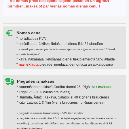
! Šo nomas preci iespējams saņemt piektdien un atgriezt
pirmdien, maksājot par vienas nomas dienas cenu !
Nomas cena
* norādīta bez PVN
* norādīta par faktiskо lietošanas dienu līdz 24 stundām
- vairāk par nomas preču lietošanas ilgumu un atgriešanu skatiet "Biežāk
uzdotie jautājumi"
* katrai nākamajai lietošanas dienai tiek piemērota 50% atlaide
*
nav iekļauta
piegāde, montāža, demontāža un apkalpošana
Piegādes izmaksas
* saņemšana noliktavā Ganību dambī 26, Rīgā:
bez maksas
* Rīga: 25 - 30 € (viens brauciens)
* Jūrmala, Ādaži, Ķekava, Salaspils: 40 € (viens brauciens)
* citur Latvijā: 1 € / km (viens brauciens no Rīgas centra)
- piegādi veicam ar kravas busiņu VW Transportier
- piegāde tiek nodrošināta līdz tuvākajai iespējamai piebraukšanas vietai un
neiekļauj uznešanu, krāmēšanu vai montēšanu, to iespējams pasūtīt kā
papildpakalpojumu