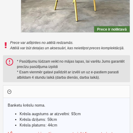
Prece ir noliktavā
Prece var atšķirties no attēlā redzamās.
Attēlā var būt detaļas un aksesuāri, kas neietilpst preces komplektācijā.
* Pasūtījumu lūdzam veikt no mājas lapas, lai varētu Jums garantēt
precīzu pasūtījuma izpildi
* Esam vienmēr gatavi palīdzēt ar izvēli un uz e-pastiem parasti
atbildam 4 stundu laikā (darba dienās, darba laikā).
Banketu krēslu noma.
Krēsla augstums ar atzveltni: 93cm
Krēsla dziļums: 59cm
Krēsla platums: 44cm