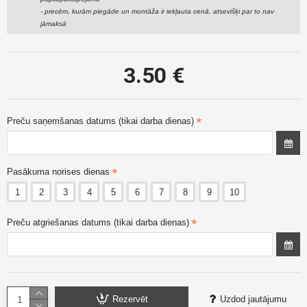
- precēm, kurām piegāde un montāža ir iekļauta cenā, atsevišķi par to nav
jāmaksā
3.50 €
Preču saņemšanas datums (tikai darba dienas)
Pasākuma norises dienas
1
2
3
4
5
6
7
8
9
10
Preču atgriešanas datums (tikai darba dienas)
Rezervēt
Uzdod jautājumu