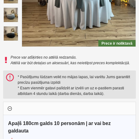
Prece ir noliktavā
Prece var atšķirties no attēlā redzamās.
Attēlā var būt detaļas un aksesuāri, kas neietilpst preces komplektācijā.
* Pasūtījumu lūdzam veikt no mājas lapas, lai varētu Jums garantēt
precīzu pasūtījuma izpildi
* Esam vienmēr gatavi palīdzēt ar izvēli un uz e-pastiem parasti
atbildam 4 stundu laikā (darba dienās, darba laikā).
Apaļš 180cm galds 10 personām | ar vai bez
galdauta