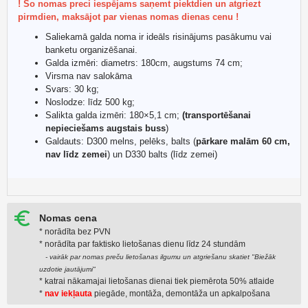
! Šo nomas preci iespējams saņemt piektdien un atgriezt
pirmdien, maksājot par vienas nomas dienas cenu !
Saliekamā galda noma ir ideāls risinājums pasākumu vai
banketu organizēšanai.
Galda izmēri: diametrs: 180cm, augstums 74 cm;
Virsma nav salokāma
Svars: 30 kg;
Noslodze: līdz 500 kg;
Salikta galda izmēri: 180×5,1 cm;
(transportēšanai
nepieciešams augstais buss
)
Galdauts: D300 melns, pelēks, balts (
pārkare malām 60 cm,
nav līdz zemei
) un D330 balts (līdz zemei)
Nomas cena
* norādīta bez PVN
* norādīta par faktiskо lietošanas dienu līdz 24 stundām
- vairāk par nomas preču lietošanas ilgumu un atgriešanu skatiet "Biežāk
uzdotie jautājumi"
* katrai nākamajai lietošanas dienai tiek piemērota 50% atlaide
*
nav iekļauta
piegāde, montāža, demontāža un apkalpošana