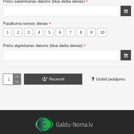
Preču saņemšanas datums (tikai darba dienas)
Pasākuma norises dienas
1
2
3
4
5
6
7
8
9
10
Preču atgriešanas datums (tikai darba dienas)
Rezervēt
Uzdod jautājumu