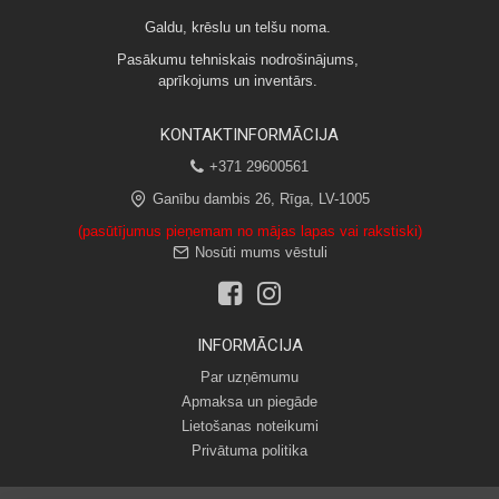
Galdu, krēslu un telšu noma.
Pasākumu tehniskais nodrošinājums,
aprīkojums un inventārs.
KONTAKTINFORMĀCIJA
+371 29600561
Ganību dambis 26, Rīga, LV-1005
(pasūtījumus pieņemam no mājas lapas vai rakstiski)
Nosūti mums vēstuli
INFORMĀCIJA
Par uzņēmumu
Apmaksa un piegāde
Lietošanas noteikumi
Privātuma politika