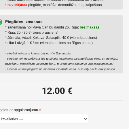
*
nav iekļauta
piegāde, montāža, demontāža un apkalpošana
Piegādes izmaksas
Konferenču galds
Profesionāls DJ galds
* saņemšana noliktavā Ganību dambī 26, Rīgā:
bez maksas
120x60cm
20.00 €
* Rīga: 25 - 30 € (viens brauciens)
12.00 €
* Jūrmala, Ādaži, Ķekava, Salaspils: 40 € (viens brauciens)
* citur Latvijā: 1 € / km (viens brauciens no Rīgas centra)
- piegādi veicam ar kravas busiņu VW Transportier
- piegāde tiek nodrošināta līdz tuvākajai iespējamai piebraukšanas vietai un neiekļauj
uznešanu, krāmēšanu vai montēšanu, to iespējams pasūtīt kā papildpakalpojumu
- precēm, kurām piegāde un montāža ir iekļauta cenā, atsevišķi par to nav jāmaksā
12.00 €
galds ar apgaismojumu