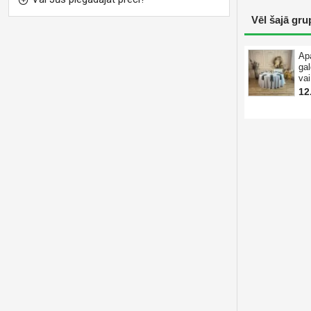
Vēl šajā gru
Ap
ga
va
12