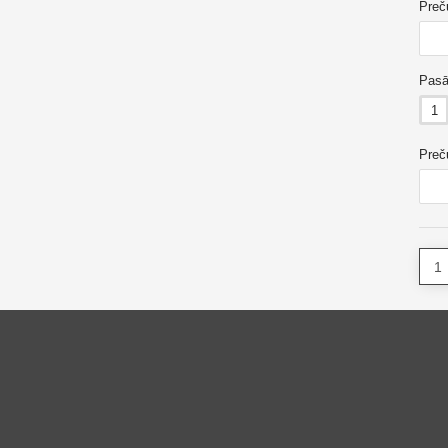
Preč
Pasā
1
Preč