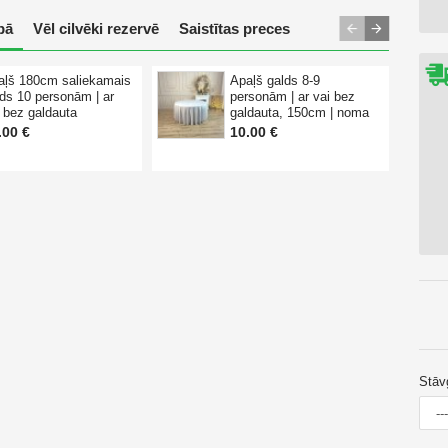
pā
Vēl cilvēki rezervē
Saistītas preces
aļš 180cm saliekamais
Apaļš galds 8-9
lds 10 personām | ar
personām | ar vai bez
i bez galdauta
galdauta, 150cm | noma
.00 €
10.00 €
Stāv