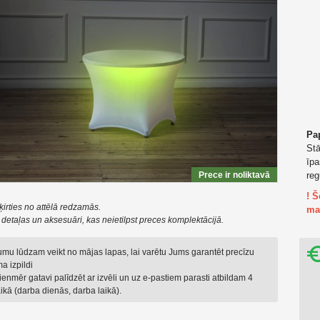
Pap
Stā
īp
Prece ir noliktavā
reg
! 
ķirties no attēlā redzamās.
ma
t detaļas un aksesuāri, kas neietilpst preces komplektācijā.
jumu lūdzam veikt no mājas lapas, lai varētu Jums garantēt precīzu
a izpildi
enmēr gatavi palīdzēt ar izvēli un uz e-pastiem parasti atbildam 4
ikā (darba dienās, darba laikā).