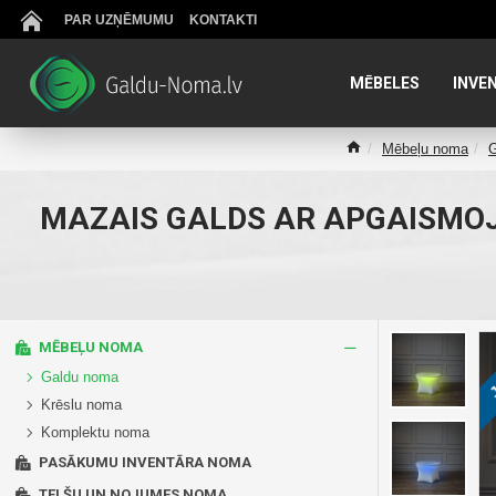
PAR UZŅĒMUMU
KONTAKTI
MĒBELES
INVE
Mēbeļu noma
G
MAZAIS GALDS AR APGAISMOJU
J
MĒBEĻU NOMA
Galdu noma
Krēslu noma
Komplektu noma
PASĀKUMU INVENTĀRA NOMA
TELŠU UN NOJUMES NOMA