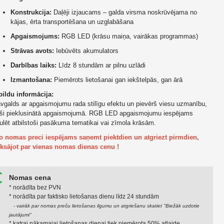
Konstrukcija:
Daļēji izjaucams – galda virsma noskrūvējama no
kājas, ērta transportēšana un uzglabāšana
Apgaismojums:
RGB LED (krāsu maiņa, vairākas programmas)
Strāvas avots:
Iebūvēts akumulators
Darbības laiks:
Līdz 8 stundām ar pilnu uzlādi
Izmantošana:
Piemērots lietošanai gan iekštelpās, gan ārā
ildu informācija:
vgalds ar apgaismojumu rada stilīgu efektu un pievērš viesu uzmanību,
aši pieklusinātā apgaismojumā. RGB LED apgaismojumu iespējams
ulēt atbilstoši pasākuma tematikai vai zīmola krāsām.
Šo nomas preci iespējams saņemt piektdien un atgriezt pirmdien,
ksājot par vienas nomas dienas cenu !
Nomas cena
* norādīta bez PVN
* norādīta par faktiskо lietošanas dienu līdz 24 stundām
- vairāk par nomas preču lietošanas ilgumu un atgriešanu skatiet "Biežāk uzdotie
jautājumi"
* katrai nākamajai lietošanas dienai tiek piemērota 50% atlaide