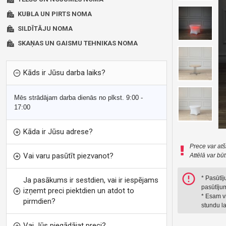
KUBLA UN PIRTS NOMA
SILDĪTĀJU NOMA
SKAŅAS UN GAISMU TEHNIKAS NOMA
Kāds ir Jūsu darba laiks?
Mēs strādājam darba dienās no plkst. 9:00 -
17:00
Kāda ir Jūsu adrese?
Prece var atš
Vai varu pasūtīt piezvanot?
Attēlā var bū
* Pasūtī
Ja pasākums ir sestdien, vai ir iespējams
pasūtījum
izņemt preci piektdien un atdot to
* Esam vi
pirmdien?
stundu la
Vai Jūs piegādājat preci?