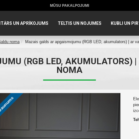
MŪSU PAKALPOJUMI
NTĀRS UN APRĪKOJUMS
TELTIS UN NOJUMES
KUBLI UN PIR
aldu noma
Mazais galds ar apgaismojumu (RGB LED, akumulators) | ar va
MU (RGB LED, AKUMULATORS) | A
NOMA
aunums
Ele
pie
izc
Teh