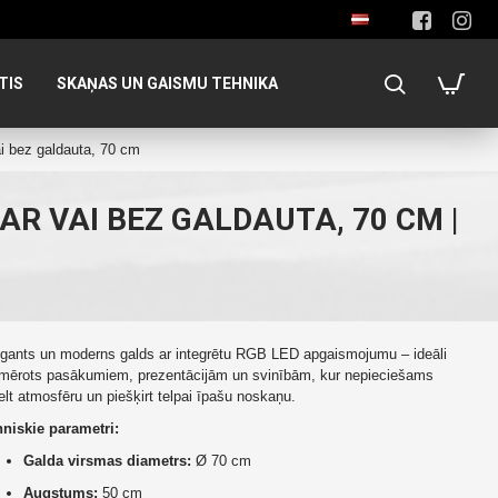
TIS
SKAŅAS UN GAISMU TEHNIKA
i bez galdauta, 70 cm
R VAI BEZ GALDAUTA, 70 CM |
gants un moderns galds ar integrētu RGB LED apgaismojumu – ideāli
mērots pasākumiem, prezentācijām un svinībām, kur nepieciešams
elt atmosfēru un piešķirt telpai īpašu noskaņu.
niskie parametri:
Galda virsmas diametrs:
Ø 70 cm
Augstums:
50 cm