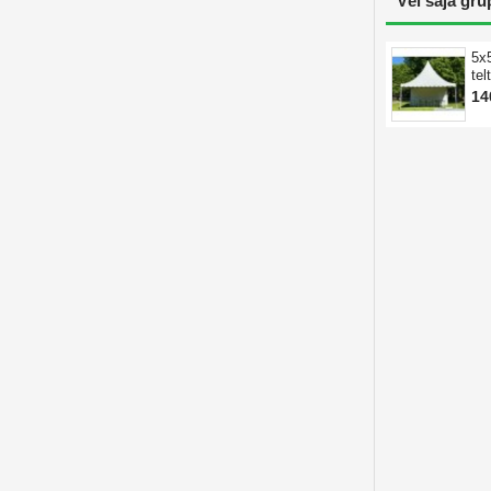
Vēl šajā gru
5x
tel
14