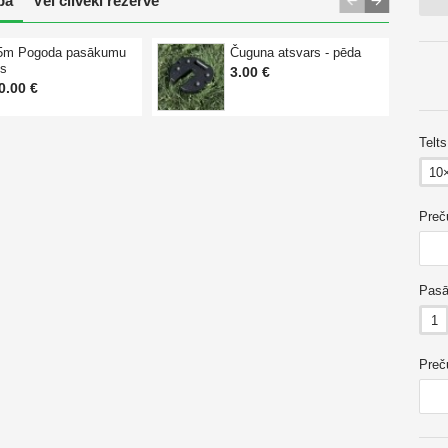
pā
Vēl cilvēki rezervē
5m Pogoda pasākumu
Čuguna atsvars - pēda
ts
3.00 €
0.00 €
Telt
10
Preč
Pasā
1
Preč