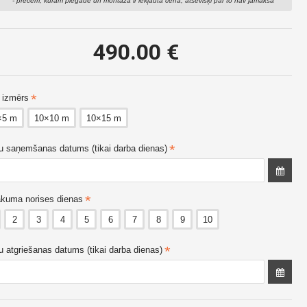
- precēm, kurām piegāde un montāža ir iekļauta cenā, atsevišķi par to nav jāmaksā
Koka grīda (1m2)
Plastikāta grīda (1m2)
490.00 €
4.00 €
3.50 €
s izmērs
×5 m
10×10 m
10×15 m
u saņemšanas datums (tikai darba dienas)
kuma norises dienas
2
3
4
5
6
7
8
9
10
u atgriešanas datums (tikai darba dienas)