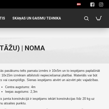
TIS
SKAŅAS UN GAISMU TEHNIKA
TĀŽU) | NOMA
lās pasākumu telts pamata izmērs ir 10x5m un to iespējams paplašināt
z 10x15m izmēram atbilstoši nepieciešamai platībai. Materiāls var būt
ts vai caurspīdīgs. Sienas iespējams atvērt un aizvērt pēc vajadzības.
Centra augstums: 4m
Ieejas augstums: 2,3m
ts jumta konstrukcijā ir iespējams iekārt konstrukcijas līdz 20 kg uz
nu atsaites punktu.