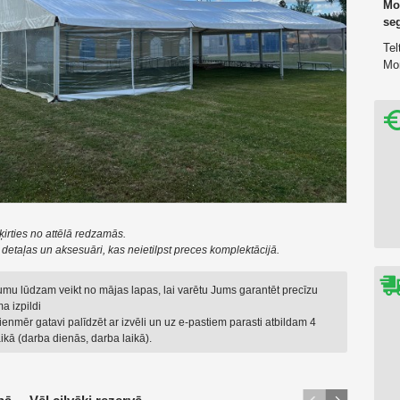
Mon
se
Tel
Mon
ķirties no attēlā redzamās.
t detaļas un aksesuāri, kas neietilpst preces komplektācijā.
jumu lūdzam veikt no mājas lapas, lai varētu Jums garantēt precīzu
a izpildi
enmēr gatavi palīdzēt ar izvēli un uz e-pastiem parasti atbildam 4
ikā (darba dienās, darba laikā).