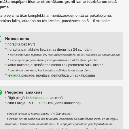
tāža iespējam tikai ar stiprināšanu gruntī vai ar ieurbšanos cietā
gumā.
ts pieejama tikai komplektā ar montāžas/demontāžas pakalpojumu.
tāžas laiks, atkarībā no tās izmēra, paredzams no 3 – 6 stundām.
Nomas cena
* norādīta bez PVN
* norādīta par faktiskо lietošanas dienu līdz 24 stundām
* dienas/stundas loģistikai vai montāžai/demontāžai netiek skaitītas kā nomas dienas
* ir iespējams paņemt dienu pirms pasākuma un atdot dienu pēc tā
* katrai nākamajai lietošanas dienai tiek piemērota 50% atlaide
* piemēram, nometne, kur inventārs reāli tiek lietots katru dienu
*
iekļauta
piegāde, montāža, demontāža un apkalpošana
Piegādes izmaksas
* Rīgā piegāde
iekļauta
nomas cenā
* citur Latvijā: 15 € + 0.8 € / km (viens brauciens)
- piegādi veicam ar kravas busiņu VW Transportier
- piegāde tiek nodrošināta līdz tuvākajai iespējamai piebraukšanas vietai un neiekļauj
uznešanu, krāmēšanu vai montēšanu, to iespējams pasūtīt kā papildpakalpojumu