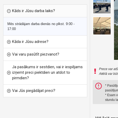
Kāds ir Jūsu darba laiks?
Mēs strādājam darba dienās no plkst. 9:00 -
17:00
Kāda ir Jūsu adrese?
Vai varu pasūtīt piezvanot?
Ja pasākums ir sestdien, vai ir iespējams
Prece var atš
izņemt preci piektdien un atdot to
Attēlā var bū
pirmdien?
* Pasūtī
Vai Jūs piegādājat preci?
pasūtījum
* Esam vi
stundu la