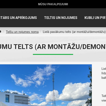
MŪSU PAKALPOJUMI
NTĀRS UN APRĪKOJUMS
TELTIS UN NOJUMES
KUBLI UN PIR
Telšu un nojumes noma
Lielā pasākumu telts (ar montāžu/demontāžu)
UMU TELTS (AR MONTĀŽU/DEMON
Lie
līd
bal
Tel
vie