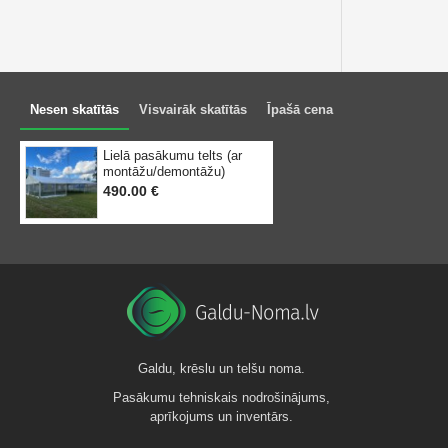
Nesen skatītās
Visvairāk skatītās
Īpašā cena
Lielā pasākumu telts (ar
montāžu/demontāžu)
490.00 €
Galdu, krēslu un telšu noma.
Pasākumu tehniskais nodrošinājums,
aprīkojums un inventārs.