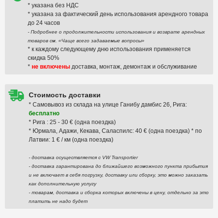
* указана без НДС
* указана за фактический день использования арендного товара
до 24 часов
- Подробнее о продолжительности использования и возврате арендных
товаров см. «Чаще всего задаваемые вопросы»
* к каждому следующему дню использования применяется
скидка 50%
*
не включены
доставка, монтаж, демонтаж и обслуживание
Стоимость доставки
* Самовывоз из склада на улице Ганибу дамбис 26, Рига:
бесплатно
* Рига : 25 - 30 € (одна поездка)
* Юрмала, Адажи, Кекава, Саласпилс: 40 € (одна поездка) * по
Латвии: 1 € / км (одна поездка)
- доставка осуществляется с VW Transportier
- доставка гарантирована до ближайшего возможного пункта прибытия
и не включает в себя погрузку, доставку или сборку, это можно заказать
как дополнительную услугу
- товарам, доставка и сборка которых включены в цену, отдельно за это
платить не надо будет