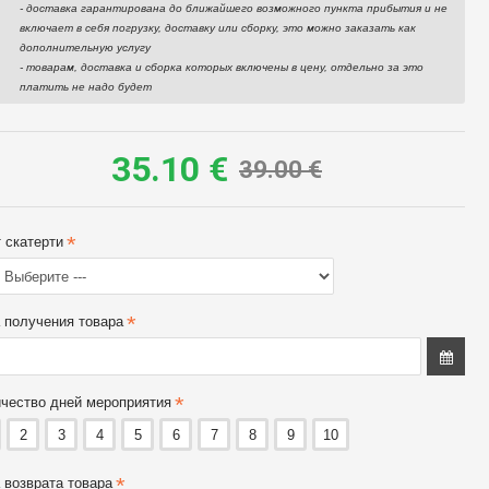
- доставка гарантирована до ближайшего возможного пункта прибытия и не
включает в себя погрузку, доставку или сборку, это можно заказать как
дополнительную услугу
- товарам, доставка и сборка которых включены в цену, отдельно за это
платить не надо будет
35.10 €
39.00 €
 скатерти
 получения товара
чество дней мероприятия
2
3
4
5
6
7
8
9
10
Круглый банкетный
Круглый банкетный
стол с белыми
стол с красными
стульями Bonaparte
стульями | комплект
 возврата товара