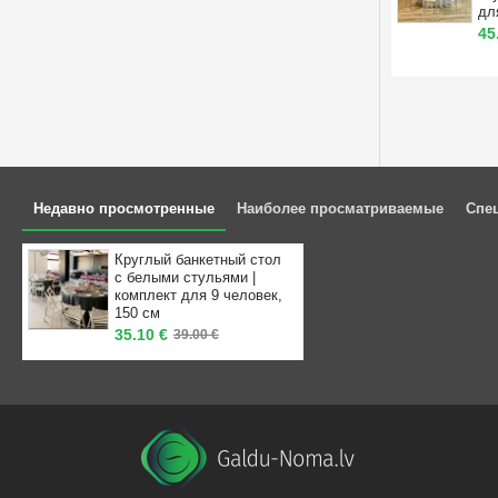
дл
45
Недавно просмотренные
Наиболее просматриваемые
Спе
Круглый банкетный стол
с белыми стульями |
комплект для 9 человек,
150 см
35.10 €
39.00 €