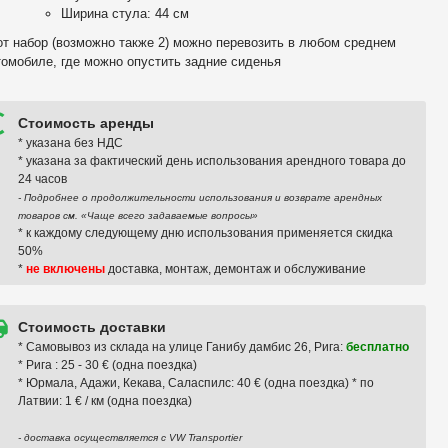
Ширина стула: 44 см
от набор (возможно также 2) можно перевозить в любом среднем
томобиле, где можно опустить задние сиденья
Стоимость аренды
* указана без НДС
* указана за фактический день использования арендного товара до
24 часов
- Подробнее о продолжительности использования и возврате арендных
товаров см. «Чаще всего задаваемые вопросы»
* к каждому следующему дню использования применяется скидка
50%
*
не включены
доставка, монтаж, демонтаж и обслуживание
Стоимость доставки
* Самовывоз из склада на улице Ганибу дамбис 26, Рига:
бесплатно
* Рига : 25 - 30 € (одна поездка)
* Юрмала, Адажи, Кекава, Саласпилс: 40 € (одна поездка) * по
Латвии: 1 € / км (одна поездка)
- доставка осуществляется с VW Transportier