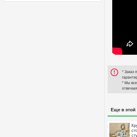
* Заказ
гаранти
* Мы вс
отвечаем
Еще в этой
Кр
ст
ст