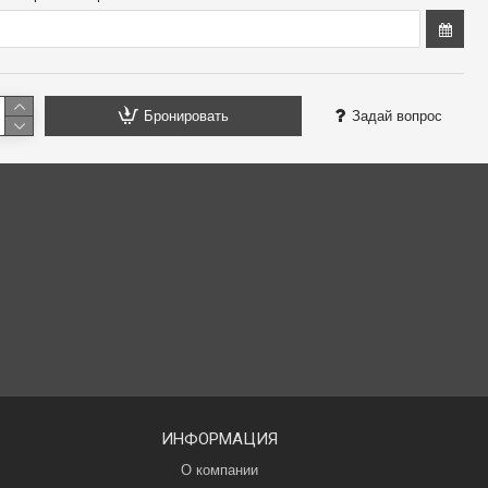
комплект, на 10 персон,
для 9 человек, 150 см
180 см
43.00 €
48.00 €
48.00 €
53.00 €
Бронировать
Задай вопрос
ИНФОРМАЦИЯ
О компании