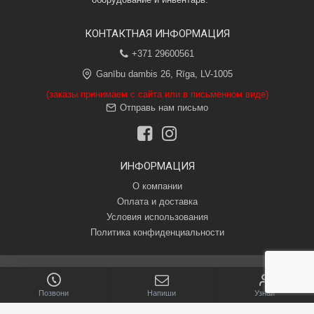
КОНТАКТНАЯ ИНФОРМАЦИЯ
+371 29600561
Ganību dambis 26, Rīga, LV-1005
(заказы принимаем с сайта или в письменном виде)
Отправь нам письмо
ИНФОРМАЦИЯ
О компании
Оплата и доставка
Условия использования
Политика конфиденциальности
Авторские права © 2020, Pasākumu tehniskais nodrošinājums, SIA.
Все права защищены.
Позвони
Напиши
Узнай