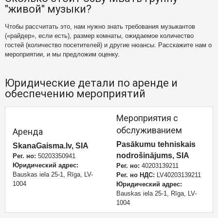
"живой" музыки?
Чтобы рассчитать это, нам нужно знать требования музыкантов
(«райдер», если есть), размер комнаты, ожидаемое количество
гостей (количество посетителей) и другие нюансы. Расскажите нам о
мероприятии, и мы предложим оценку.
Юридические детали по аренде и
обеспечению мероприятий
Мероприятия с
обслуживанием
Аренда
Pasākumu tehniskais
SkanaGaisma.lv, SIA
nodrošinājums, SIA
Рег. но:
50203350941
Юридический адрес:
Рег. но:
40203139211
Bauskas iela 25-1, Rīga, LV-
Рег. но НДС:
LV40203139211
1004
Юридический адрес:
Bauskas iela 25-1, Rīga, LV-
1004