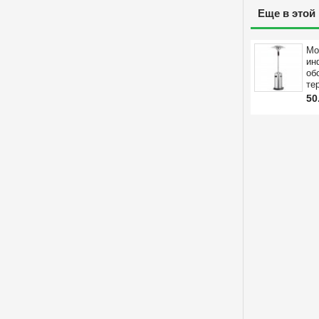
Еще в этой
Мо
ин
об
те
50