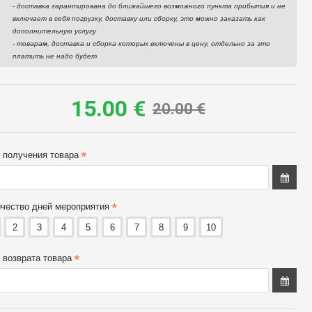
- доставка гарантирована до ближайшего возможного пункта прибытия и не
включает в себя погрузку, доставку или сборку, это можно заказать как
дополнительную услугу
- товарам, доставка и сборка которых включены в цену, отдельно за это
Мощный дизельный
платить не надо будет
обогреватель Stanley 51
кВт
35.00 €
15.00 €
20.00 €
 получения товара
чество дней мероприятия
2
3
4
5
6
7
8
9
10
 возврата товара