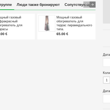
 группе
Люди также бронируют
Сопутствующие товары
щный газовый
Мощный газовый
фракрасный
обогреватель для
огреватель для
террас пирамидального
ррасы
типа.
.00 €
65.00 €
Дата
Коли
1
Дата