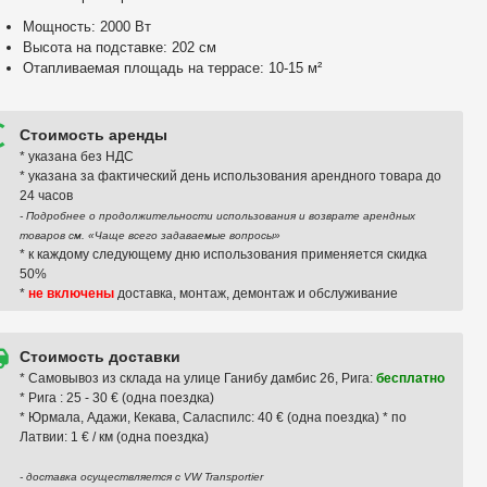
Мощность: 2000 Вт
Высота на подставке: 202 см
Отапливаемая площадь на террасе: 10-15 м²
Стоимость аренды
* указана без НДС
* указана за фактический день использования арендного товара до
24 часов
- Подробнее о продолжительности использования и возврате арендных
товаров см. «Чаще всего задаваемые вопросы»
* к каждому следующему дню использования применяется скидка
50%
*
не включены
доставка, монтаж, демонтаж и обслуживание
Стоимость доставки
* Самовывоз из склада на улице Ганибу дамбис 26, Рига:
бесплатно
* Рига : 25 - 30 € (одна поездка)
* Юрмала, Адажи, Кекава, Саласпилс: 40 € (одна поездка) * по
Латвии: 1 € / км (одна поездка)
- доставка осуществляется с VW Transportier