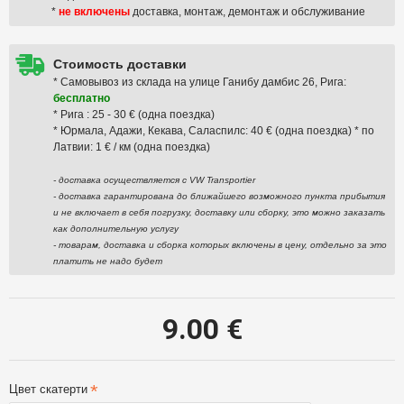
*
не включены
доставка, монтаж, демонтаж и обслуживание
Стоимость доставки
* Самовывоз из склада на улице Ганибу дамбис 26, Рига:
бесплатно
* Рига : 25 - 30 € (одна поездка)
* Юрмала, Адажи, Кекава, Саласпилс: 40 € (одна поездка) * по
Латвии: 1 € / км (одна поездка)
- доставка осуществляется с VW Transportier
- доставка гарантирована до ближайшего возможного пункта прибытия
и не включает в себя погрузку, доставку или сборку, это можно заказать
как дополнительную услугу
- товарам, доставка и сборка которых включены в цену, отдельно за это
платить не надо будет
9.00 €
Цвет скатерти