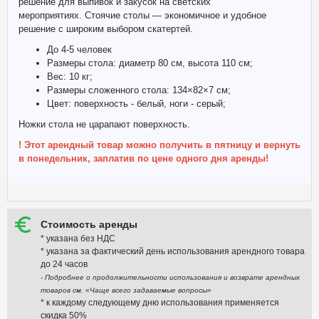
решение для выпивок и закусок на светских
мероприятиях. Стоячие столы — экономичное и удобное
решение с широким выбором скатертей.
До 4-5 человек
Размеры стола: диаметр 80 см, высота 110 см;
Вес: 10 кг;
Размеры сложенного стола: 134×82×7 см;
Цвет: поверхность - белый, ноги - серый;
Ножки стола не царапают поверхность.
! Этот арендный товар можно получить в пятницу и вернуть
в понедельник, заплатив по цене одного дня аренды!
Стоимость аренды
* указана без НДС
* указана за фактический день использования арендного товара
до 24 часов
- Подробнее о продолжительности использования и возврате арендных
товаров см. «Чаще всего задаваемые вопросы»
* к каждому следующему дню использования применяется
скидка 50%