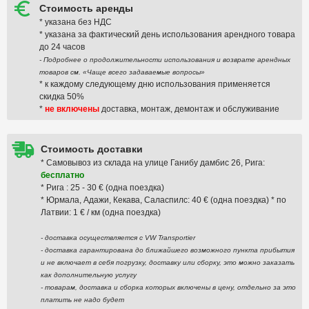
Стоимость аренды
* указана без НДС
* указана за фактический день использования арендного товара
до 24 часов
- Подробнее о продолжительности использования и возврате арендных
товаров см. «Чаще всего задаваемые вопросы»
* к каждому следующему дню использования применяется
скидка 50%
*
не включены
доставка, монтаж, демонтаж и обслуживание
Стоимость доставки
* Самовывоз из склада на улице Ганибу дамбис 26, Рига:
бесплатно
* Рига : 25 - 30 € (одна поездка)
* Юрмала, Адажи, Кекава, Саласпилс: 40 € (одна поездка) * по
Латвии: 1 € / км (одна поездка)
- доставка осуществляется с VW Transportier
- доставка гарантирована до ближайшего возможного пункта прибытия
и не включает в себя погрузку, доставку или сборку, это можно заказать
как дополнительную услугу
- товарам, доставка и сборка которых включены в цену, отдельно за это
платить не надо будет